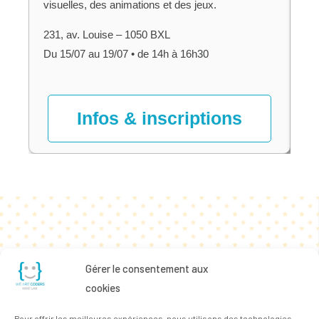
gr
visuelles, des animations et des jeux.
l’o
231, av. Louise – 1050 BXL
En
Du 15/07 au 19/07 • de 14h à 16h30
Le
Infos & inscriptions
Gérer le consentement aux
cookies
Pour offrir les meilleures expériences, nous utilisons des technologies