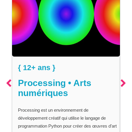
{
G
{ 12+ ans }
Vo
Processing • Arts
Sc
numériques
au
En
qui
Processing est un environnement de
de
développement créatif qui utilise le langage de
tec
programmation Python pour créer des œuvres d’art