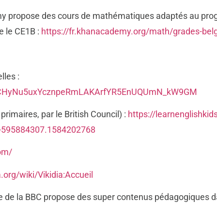
y propose des cours de mathématiques adaptés au prog
 le CE1B :
https://fr.khanacademy.org/math/grades-bel
lles :
IbxCHyNu5uxYcznpeRmLAKArfYR5EnUQUmN_kW9GM
primaires, par le British Council) :
https://learnenglishkids
-595884307.1584202768
om/
ia.org/wiki/Vikidia:Accueil
Size de la BBC propose des super contenus pédagogiques d