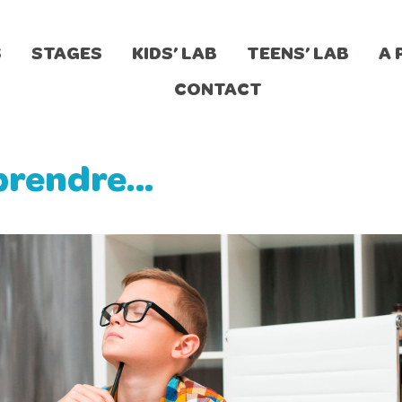
S
STAGES
KIDS’ LAB
TEENS’ LAB
A 
CONTACT
prendre…