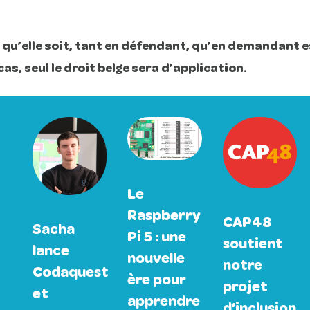
qu’elle soit, tant en défendant, qu’en demandant e
as, seul le droit belge sera d’application.
Le
Raspberry
CAP48
Sacha
Pi 5 : une
soutient
lance
nouvelle
notre
Codaquest
ère pour
projet
et
apprendre
d’inclusion