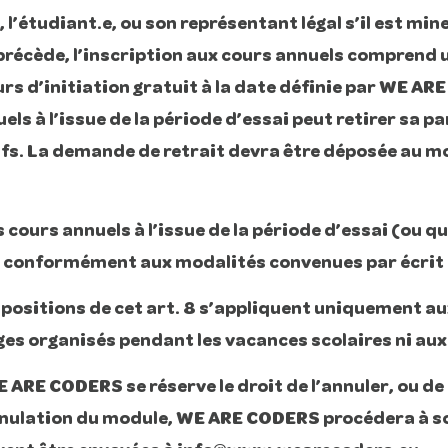
l’étudiant.e, ou son représentant légal s’il est mineu
 précède, l’inscription aux cours annuels comprend 
urs d’initiation gratuit à la date définie par WE AR
els à l’issue de la période d’essai peut retirer sa 
s. La demande de retrait devra être déposée au moi
 cours annuels à l’issue de la période d’essai (ou q
x conformément aux modalités convenues par écrit l
spositions de cet art. 8 s’appliquent uniquement au
ges organisés pendant les vacances scolaires ni aux
WE ARE CODERS se réserve le droit de l’annuler, ou 
’annulation du module, WE ARE CODERS procédera à