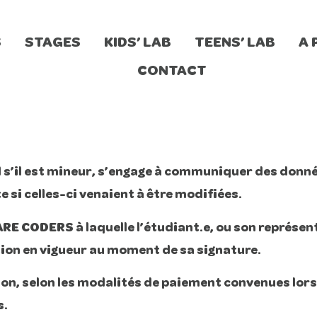
S
STAGES
KIDS’ LAB
TEENS’ LAB
A 
CONTACT
l s’il est mineur, s’engage à communiquer des donn
te si celles-ci venaient à être modifiées.
 CODERS à laquelle l’étudiant.e, ou son représentan
ation en vigueur au moment de sa signature.
ion, selon les modalités de paiement convenues lors 
s.