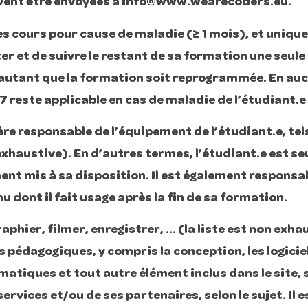
ent être envoyées à info@www.wearecoders.eu.
les cours pour cause de maladie (≥ 1 mois), et uniq
ter et de suivre le restant de sa formation une seule
autant que la formation soit reprogrammée. En aucu
reste applicable en cas de maladie de l’étudiant.e 
responsable de l’équipement de l’étudiant.e, tels qu
exhaustive). En d’autres termes, l’étudiant.e est se
nt mis à sa disposition. Il est également responsab
 dont il fait usage après la fin de sa formation.
raphier, filmer, enregistrer, … (la liste est non exh
 pédagogiques, y compris la conception, les logiciels
rmatiques et tout autre élément inclus dans le site,
vices et/ou de ses partenaires, selon le sujet. Il es