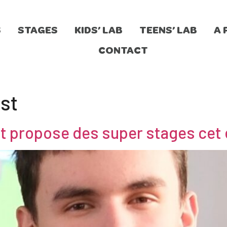
S
STAGES
KIDS’ LAB
TEENS’ LAB
A 
CONTACT
st
t propose des super stages cet é