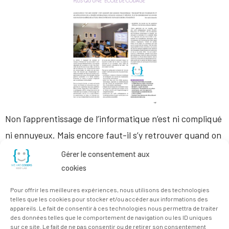
Non l’apprentissage de l’informatique n’est ni compliqué
ni ennuyeux. Mais encore faut-il s’y retrouver quand on
est sur les starting blocks. Et Encore plus dans ce
Gérer le consentement aux
monde digital, en constante évolution. « À travers la
cookies
création et la customisation de leurs jeux préférés, les
Pour offrir les meilleures expériences, nous utilisons des technologies
enfants passionnés apprennent de façon spontanée, et
telles que les cookies pour stocker et/ou accéder aux informations des
appareils. Le fait de consentir à ces technologies nous permettra de traiter
bien qu’ils soient challengés tout […]
des données telles que le comportement de navigation ou les ID uniques
sur ce site. Le fait de ne pas consentir ou de retirer son consentement