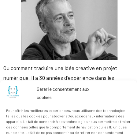
Ou comment traduire une idée créative en projet
numérique. Il a 30 années d’expérience dans les
domaines des arts, du spectacle et de la technologie.
Gérer le consentement aux
Aussi passionné de pédagogie, Frédéric Monnoye n’a
cookies
cesse de développer ses propres méthodes, qu’il a
Pour offrir les meilleures expériences, nous utilisons des technologies
enseignées dans plusieurs pays européens. Et il vient de
telles que les cookies pour stocker et/ou accéder aux informations des
appareils. Le fait de consentir à ces technologies nous permettra de traiter
rejoindre notre équipe en juin 2020. […]
des données telles que le comportement de navigation ou les ID uniques
sur ce site. Le fait de ne pas consentir ou de retirer son consentement