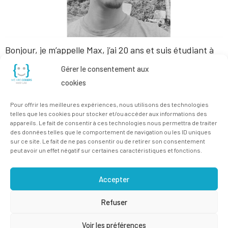
Bonjour, je m’appelle Max, j’ai 20 ans et suis étudiant à
l’Institut Paul Lambin en informatique de gestion et
Gérer le consentement aux
professeur de Python chez we are coders asbl. Je suis
cookies
passionné du monde de l’informatique et des jeux vidéo.
Pour offrir les meilleures expériences, nous utilisons des technologies
Depuis tout petit je joue et j’ai très vite voulu savoir
telles que les cookies pour stocker et/ou accéder aux informations des
appareils. Le fait de consentir à ces technologies nous permettra de traiter
comment ils étaient créés, c’est pourquoi, […]
des données telles que le comportement de navigation ou les ID uniques
sur ce site. Le fait de ne pas consentir ou de retirer son consentement
peut avoir un effet négatif sur certaines caractéristiques et fonctions.
Accepter
Refuser
Voir les préférences
© 2023 All rights Reserved.