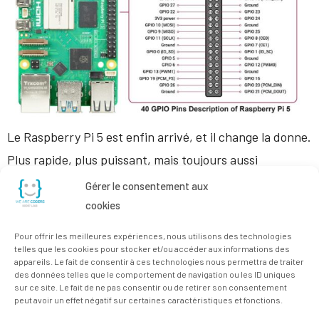
Le Raspberry Pi 5 est enfin arrivé, et il change la donne.
Plus rapide, plus puissant, mais toujours aussi
abordable, ce mini-ordinateur ouvre de nouvelles
Gérer le consentement aux
portes pour tous les jeunes qui veulent apprendre à
cookies
coder, créer, bidouiller… et surtout, comprendre le
Pour offrir les meilleures expériences, nous utilisons des technologies
monde numérique qui les entoure. Un concentré de
telles que les cookies pour stocker et/ou accéder aux informations des
appareils. Le fait de consentir à ces technologies nous permettra de traiter
technologie Sous son petit format, le […]
des données telles que le comportement de navigation ou les ID uniques
sur ce site. Le fait de ne pas consentir ou de retirer son consentement
peut avoir un effet négatif sur certaines caractéristiques et fonctions.