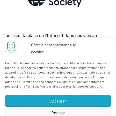
Quelle est la place de l’Internet dans nos vies au
quotidien ? Quelle fut son origine, son évolution, et vers
Gérer le consentement aux
où nous emmène son futur ? A quoi servent les cookies
cookies
? Où sont stockées mes données, celles de mes élèves,
Pour offrir les meilleures expériences, nous utilisons des technologies
et à quoi peuvent-elles servir ? A quels risques je
telles que les cookies pour stocker et/ou accéder aux informations des
appareils. Le fait de consentir à ces technologies nous permettra de traiter
m’expose lorsque j’utilise l’Internet […]
des données telles que le comportement de navigation ou les ID uniques
sur ce site. Le fait de ne pas consentir ou de retirer son consentement
peut avoir un effet négatif sur certaines caractéristiques et fonctions.
Accepter
Refuser