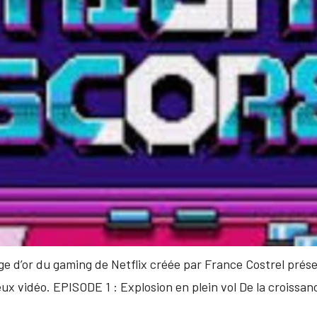
ge d’or du gaming de Netflix créée par France Costrel prése
x vidéo. EPISODE 1 : Explosion en plein vol De la croissanc