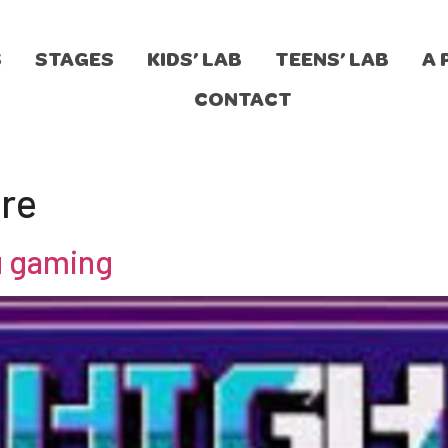
S
STAGES
KIDS’ LAB
TEENS’ LAB
A 
CONTACT
re
du gaming