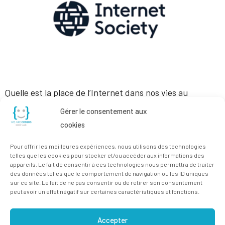
Quelle est la place de l’Internet dans nos vies au
quotidien ? Quelle fut son origine, son évolution, et vers
Gérer le consentement aux
où nous emmène son futur ? A quoi servent les cookies
cookies
? Où sont stockées mes données, celles de mes élèves,
Pour offrir les meilleures expériences, nous utilisons des technologies
et à quoi peuvent-elles servir ? A quels risques je
telles que les cookies pour stocker et/ou accéder aux informations des
appareils. Le fait de consentir à ces technologies nous permettra de traiter
m’expose lorsque j’utilise l’Internet […]
des données telles que le comportement de navigation ou les ID uniques
sur ce site. Le fait de ne pas consentir ou de retirer son consentement
peut avoir un effet négatif sur certaines caractéristiques et fonctions.
Accepter