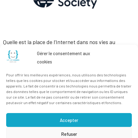
Quelle est la place de l’Internet dans nos vies au
quotidien ? Quelle fut son origine, son évolution, et vers
Gérer le consentement aux
où nous emmène son futur ? A quoi servent les cookies
cookies
? Où sont stockées mes données, celles de mes élèves,
Pour offrir les meilleures expériences, nous utilisons des technologies
et à quoi peuvent-elles servir ? A quels risques je
telles que les cookies pour stocker et/ou accéder aux informations des
appareils. Le fait de consentir à ces technologies nous permettra de traiter
m’expose lorsque j’utilise l’Internet […]
des données telles que le comportement de navigation ou les ID uniques
sur ce site. Le fait de ne pas consentir ou de retirer son consentement
peut avoir un effet négatif sur certaines caractéristiques et fonctions.
Accepter
Refuser