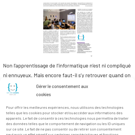
Non l’apprentissage de l’informatique n’est ni compliqué
ni ennuyeux. Mais encore faut-il s’y retrouver quand on
est sur les starting blocks. Et Encore plus dans ce
Gérer le consentement aux
monde digital, en constante évolution. « À travers la
cookies
création et la customisation de leurs jeux préférés, les
Pour offrir les meilleures expériences, nous utilisons des technologies
enfants passionnés apprennent de façon spontanée, et
telles que les cookies pour stocker et/ou accéder aux informations des
appareils. Le fait de consentir à ces technologies nous permettra de traiter
bien qu’ils soient challengés tout […]
des données telles que le comportement de navigation ou les ID uniques
sur ce site. Le fait de ne pas consentir ou de retirer son consentement
peut avoir un effet négatif sur certaines caractéristiques et fonctions.